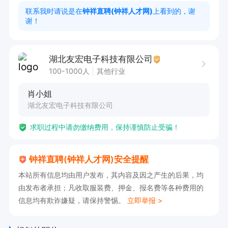
3. 责任心强，对待工作认真负责，保证工作的准
联系我时请说是在
钟祥直聘(钟祥人才网)
上看到的，谢
谢！
确性和高效性。

工作时间：

湖北友宏电子科技有限公司
每天工作时间为8点至17.30，共计9个小时；或8
100-1000人
其他行业
点至20点，共计11小时，上六休一，周末也可上
肖小姐
班。

湖北友宏电子科技有限公司
求职过程中请勿缴纳费用，保持谨慎防止受骗！
薪资福利：

1. 时薪12元，吃饭时间除外一天至少工作9小时。

钟祥直聘(钟祥人才网)安全提醒
2. 长白班提供每天1-3顿免费工作餐（早、中、
本站所有信息均由用户发布，其内容及因之产生的后果，均
晚）。

由发布者承担；凡收取服装费、押金、报名费等各种费用的
信息均有欺诈嫌疑，请保持警惕。
立即举报 >
3. 提供食宿、加班补助、节日福利、免费培训、
节日礼品等。
