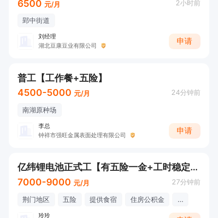
6500
2小时前
元/月
郢中街道
刘经理
申请
湖北豆康豆业有限公司
普工【工作餐+五险】
4500-5000
24分钟前
元/月
南湖原种场
李总
申请
钟祥市强旺金属表面处理有限公司
亿纬锂电池正式工【有五险一金+工时稳定+包吃住】
7000-9000
27分钟前
元/月
荆门地区
五险
提供食宿
住房公积金
...
玲玲