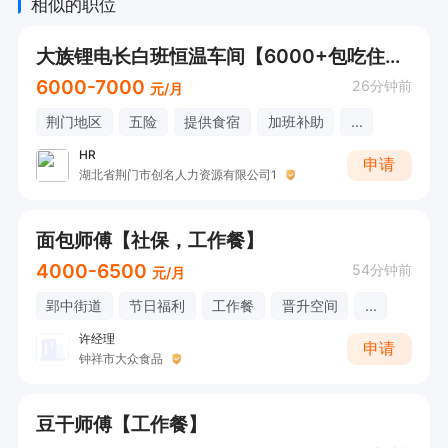
相似的职位
工作环境舒适，待遇优厚，欢迎各位有志之士踊跃
大族锂电长白班恒温车间【6000+包吃住五险一金】
加入，共同创造美好未来！在这里，您将享受到完
6000-7000
26分钟前
元/月
善的福利体系，同时也能兼顾家庭与工作，实现自
荆门地区
五险
提供食宿
加班补助
...
我价值的提升。期待您的加入，一起开启新的职业
HR
申请
篇章！
湖北省荆门市创名人力资源有限公司1
面包师傅【社保，工作餐】
4000-6500
54分钟前
元/月
郢中街道
节日福利
工作餐
晋升空间
...
许经理
申请
钟祥市大众食品
豆干师傅【工作餐】