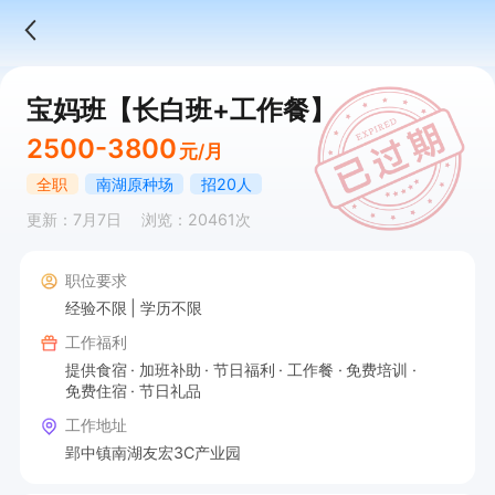
宝妈班【长白班+工作餐】
2500-3800
元/月
全职
南湖原种场
招20人
更新：7月7日
浏览：20461次
职位要求
经验不限
学历不限
工作福利
提供食宿
加班补助
节日福利
工作餐
免费培训
免费住宿
节日礼品
工作地址
郢中镇南湖友宏3C产业园