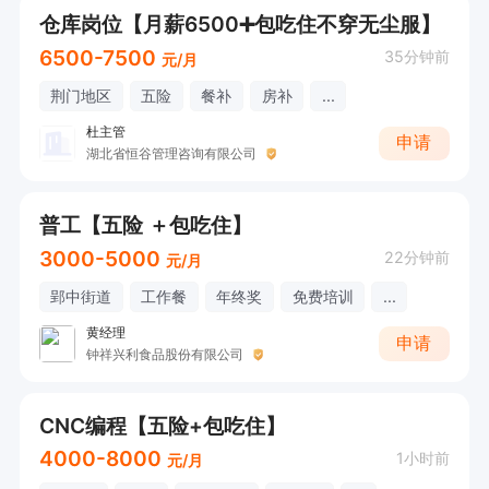
仓库岗位【月薪6500➕包吃住不穿无尘服】
6500-7500
35分钟前
元/月
荆门地区
五险
餐补
房补
...
杜主管
申请
湖北省恒谷管理咨询有限公司
普工【五险 ＋包吃住】
3000-5000
22分钟前
元/月
郢中街道
工作餐
年终奖
免费培训
...
黄经理
申请
钟祥兴利食品股份有限公司
CNC编程【五险+包吃住】
4000-8000
1小时前
元/月