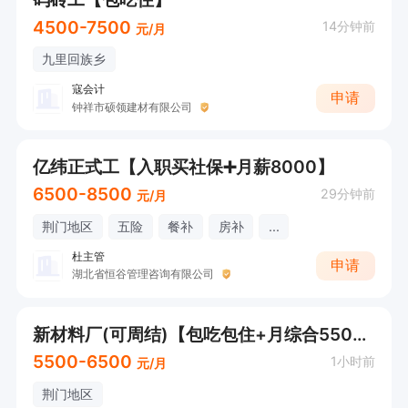
4500-7500
14分钟前
元/月
九里回族乡
寇会计
申请
钟祥市硕领建材有限公司
亿纬正式工【入职买社保➕月薪8000】
6500-8500
29分钟前
元/月
荆门地区
五险
餐补
房补
...
杜主管
申请
湖北省恒谷管理咨询有限公司
新材料厂(可周结)【包吃包住+月综合5500-6500】
5500-6500
1小时前
元/月
荆门地区