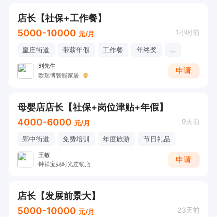
店长【社保+工作餐】
5000-10000
1小时前
元/月
皇庄街道
带薪年假
工作餐
年终奖
...
刘先生
申请
欧瑞博智能家居
母婴店店长【社保+岗位津贴+年假】
4000-6000
9天前
元/月
郢中街道
免费培训
年度旅游
节日礼品
王敏
申请
钟祥宝妈时光连锁店
店长【发展前景大】
5000-10000
23天前
元/月