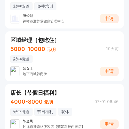
郢中街道
免费培训
薛经理
申请
钟祥市澈养堂健康管理中心
区域经理［包吃住］
5000-10000
10天前
元/月
郢中街道
邹女士
申请
地下商城韩尚伊
店长【节假日福利】
4000-8000
07-01 06:46
元/月
郢中街道
节日福利
双休
陈金凤
申请
钟祥市裳烨格服装店【茹娣科技内衣店】