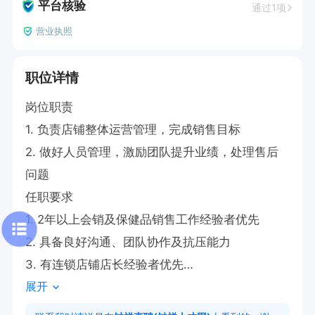
平台核验
通过1项
营业执照
职位详情
岗位职责

1. 负责店铺整体运营管理，完成销售目标

2. 做好人员管理，激励团队提升业绩，处理售后
问题

任职要求

1. 2年以上会销及保健品销售工作经验者优先

2. 具备良好沟通、团队协作及抗压能力

3. 有连锁店铺店长经验者优先

展开
工作时间

早:7:00-晚5:30. 月休3 天   ，年终奖
