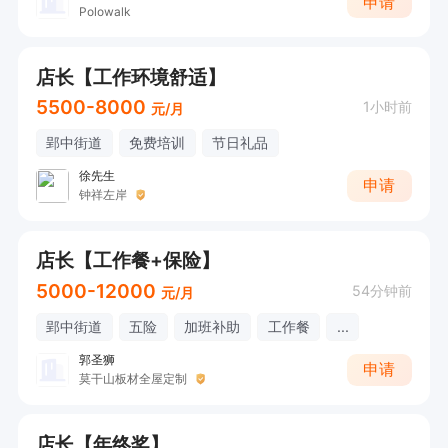
申请
Polowalk
店长【工作环境舒适】
5500-8000
1小时前
元/月
郢中街道
免费培训
节日礼品
徐先生
申请
钟祥左岸
店长【工作餐+保险】
5000-12000
54分钟前
元/月
郢中街道
五险
加班补助
工作餐
...
郭圣狮
申请
莫干山板材全屋定制
店长【年终奖】