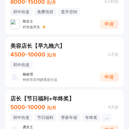
8000-15000
3小时前
元/月
郢中街道
免费培训
晋升空间
陈女士
申请
鳄鱼恤男装
美容店长【早九晚六】
4500-10000
2天前
元/月
郢中街道
杨俞璟
申请
钟祥市百珂妍美容分店
店长【节日福利+年终奖】
5000-10000
4天前
元/月
郢中街道
节日福利
带薪年假
年终奖
...
龚女士