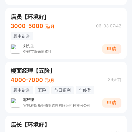
店员【环境好]
3000-5000
06-03 07:42
元/月
郢中街道
刘先生
申请
钟祥市阳光博览社
楼面经理【五险】
4000-7000
29天前
元/月
郢中街道
五险
节日福利
年终奖
郭经理
申请
宜昌雅斯商业物业管理有限公司钟祥分公司
店长【环境好】