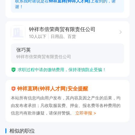
联系我时请说是在
钟祥直聘(钟祥人才网)
上看到的，谢
谢！
具体工作时段根据店铺安排 有意者电话联系
钟祥市倍荣商贸有限责任公司
10人以下
日用品、百货
张巧英
钟祥市倍荣商贸有限责任公司
求职过程中请勿缴纳费用，保持谨慎防止受骗！
钟祥直聘(钟祥人才网)安全提醒
本站所有信息均由用户发布，其内容及因之产生的后果，均
由发布者承担；凡收取服装费、押金、报名费等各种费用的
信息均有欺诈嫌疑，请保持警惕。
立即举报 >
相似的职位