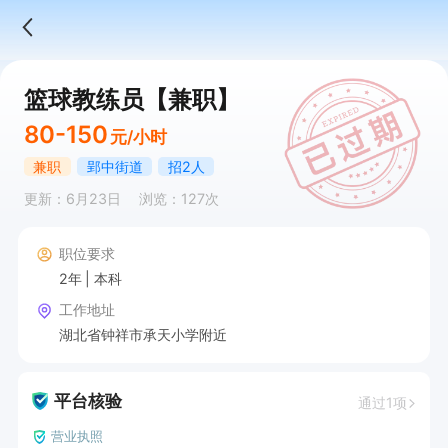
篮球教练员【兼职】
80-150
元/小时
兼职
郢中街道
招2人
更新：6月23日
浏览：127次
职位要求
2年
本科
工作地址
湖北省钟祥市承天小学附近
平台核验
通过1项
营业执照