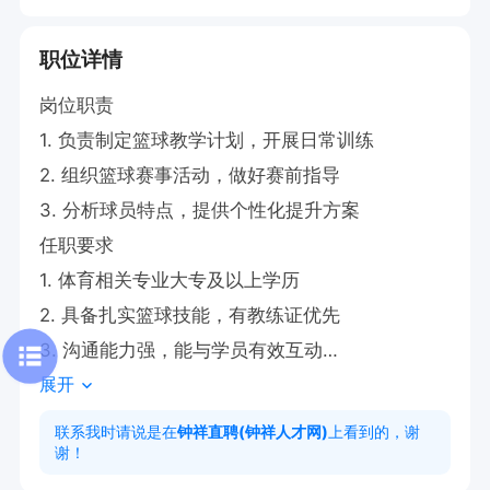
职位详情
岗位职责

1. 负责制定篮球教学计划，开展日常训练

2. 组织篮球赛事活动，做好赛前指导

3. 分析球员特点，提供个性化提升方案

任职要求

1. 体育相关专业大专及以上学历

2. 具备扎实篮球技能，有教练证优先

3. 沟通能力强，能与学员有效互动

展开
工作时间

周一至周四 17:20--18:20

联系我时请说是在
钟祥直聘(钟祥人才网)
上看到的，谢
谢！
周六周日上午 08:30--10:00